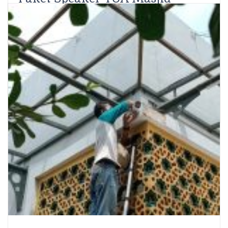
Ahmad Rifqi
SCS Electronics – Perbedaan kondisi Masjid dengan
Musholla jika ditinjau dari kebutuhan sound system
atau audio sistemnya antara lain adalah sebagai
berikut; Melihat beberapa...
Read More
Share: