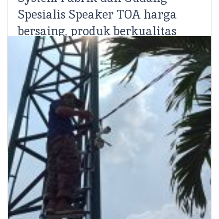
Spesialis Speaker TOA harga
bersaing, produk berkualitas
Administrator
SCS Electronics – Tata suara pabrik atau biasa
dikenal juga dengan paging system memiliki peranan
yang penting baik pada pabrik berskala besar maupun
pabrik...
Read More
Share: