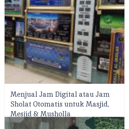
perangkat Amplifier pada umumnya yaitu untuk
membesarkan atau mengecilkan output...
Read More
Share:
Menjual Jam Digital atau Jam
Sholat Otomatis untuk Masjid,
Mesjid & Musholla
Ahmad Rifqi