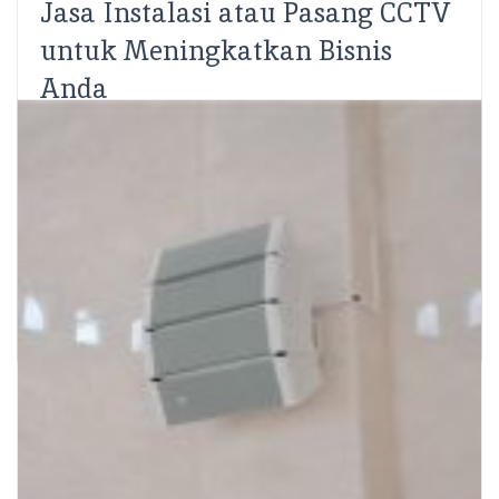
Jasa Instalasi atau Pasang CCTV
untuk Meningkatkan Bisnis
Anda
Ahmad Rifqi
SCS Electronics– Di zaman yang sudah serba modern
ini, kebutuhan terhadap kamera CCTV semakin
meningkat. Peralatan keamanan ini sudah menjadi hal
penting untuk meningkatkan...
Read More
Share: