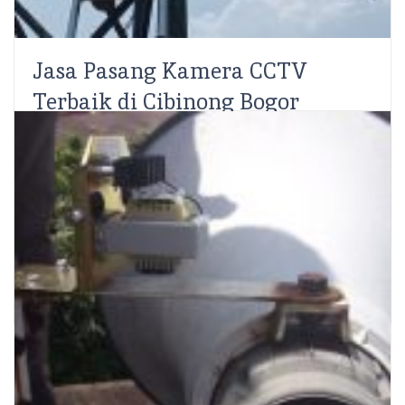
Jasa Pasang Kamera CCTV
Terbaik di Cibinong Bogor
Ahmad Rifqi
SCS Electronics | Jasa Pasang CCTV – Dewasa ini
CCTV sudah menjadi hal yang lumrah siapapun dapat
memilikinya dengan mudah, CCTV sudah menjadi
barang...
Read More
Share: