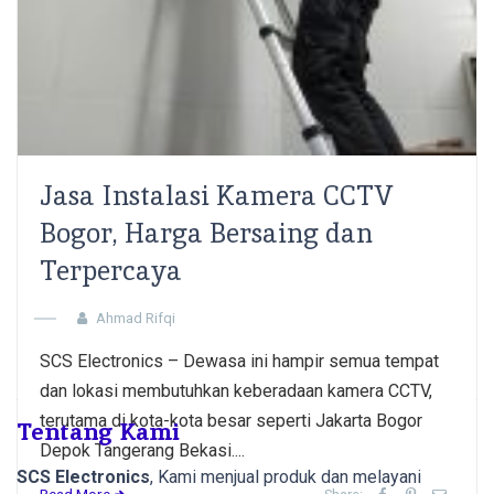
Jasa Instalasi Kamera CCTV
Bogor, Harga Bersaing dan
Terpercaya
Ahmad Rifqi
Posts
Previous
1
2
3
4
Next
SCS Electronics – Dewasa ini hampir semua tempat
pagination
dan lokasi membutuhkan keberadaan kamera CCTV,
terutama di kota-kota besar seperti Jakarta Bogor
Tentang Kami
Depok Tangerang Bekasi....
SCS Electronics
, Kami menjual produk dan melayani