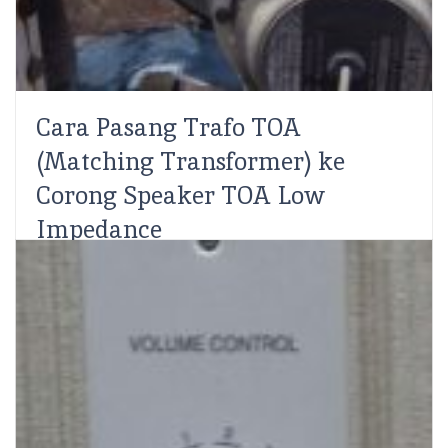
Cara Pasang Trafo TOA
(Matching Transformer) ke
Corong Speaker TOA Low
Impedance
Ahmad Rifqi
SCS Electronics – Cara Pasang TOA Matching
Transformer (ZT-351) pada Corong Speaker TOA Low
Impedance. Speaker Corong atau Horn Speaker merk
TOA ada yang...
Read More
Share: