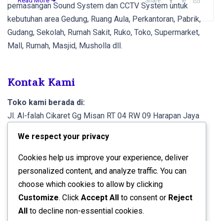
Read More
Share:
pemasangan Sound System dan CCTV System untuk
kebutuhan area Gedung, Ruang Aula, Perkantoran, Pabrik,
Gudang, Sekolah, Rumah Sakit, Ruko, Toko, Supermarket,
Mall, Rumah, Masjid, Musholla dll.
Kontak Kami
Toko kami berada di:
Jl. Al-falah Cikaret Gg Misan RT 04 RW 09 Harapan Jaya
Cibinong Kab. Bogor 16914.
We respect your privacy
Info lebih lanjut, Call atau WA di:
Cookies help us improve your experience, deliver
0821 1007 4404 (A. Rifqi)
personalized content, and analyze traffic. You can
choose which cookies to allow by clicking
Rek. Pembayaran
Customize
. Click
Accept All
to consent or
Reject
All
to decline non-essential cookies.
Bank Mandiri