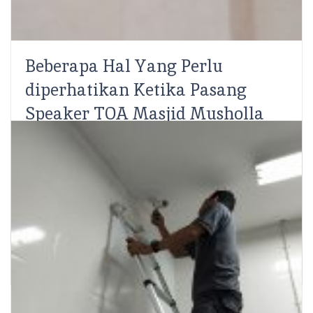
Beberapa Hal Yang Perlu
diperhatikan Ketika Pasang
Speaker TOA Masjid Musholla
Ahmad Rifqi
Instalasi atau pemasangan Sound System TOA untuk
Masjid / Mesjid dan Musholla SCS Electronics –
Pernahkah ketika khutbah Jum’at sedang berlangsung
apa yang disampaikan oleh...
Read More
Share: