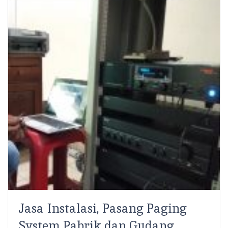
Administrator
SCS Electronics – Seringkali kita temui adanya
keluhan Horn Speaker TOA atau Corong TOA mudah
mati atau putus dan harus di ganti spul nya,...
Read More
Share:
Jasa Instalasi, Pasang Paging
System Pabrik dan Gudang